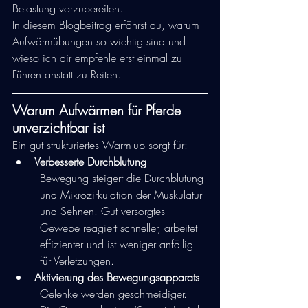
Belastung vorzubereiten.
In diesem Blogbeitrag erfährst du, warum 
Aufwärmübungen so wichtig sind und 
wieso ich dir empfehle erst einmal zu 
Führen anstatt zu Reiten.
Warum Aufwärmen für Pferde 
unverzichtbar ist
Ein gut strukturiertes Warm-up sorgt für:
Verbesserte Durchblutung
Bewegung steigert die Durchblutung 
und Mikrozirkulation der Muskulatur 
und Sehnen. Gut versorgtes 
Gewebe reagiert schneller, arbeitet 
effizienter und ist weniger anfällig 
für Verletzungen.
Aktivierung des Bewegungsapparats
Gelenke werden geschmeidiger. 