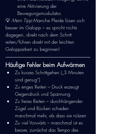
eine Aktivierung der 
Bewegungsmuskulatur.
💡 
Mein Tipp:
Manche Pferde lösen sich 
besser im Galopp – es spricht nichts 
dagegen, direkt nach dem Schritt 
reiten/führen direkt mit der leichten 
Galopparbeit zu beginnen!
Häufige Fehler beim Aufwärmen
Zu kurzes Schrittgehen („3 Minuten 
sind genug“)
Zu enges Reiten – Druck erzeugt 
Gegendruck und Spannung
Zu freies Reiten – durchhängender 
Zügel und Rücken schaden 
manchmal mehr, als dass sie nützen
Zu viel Vorwärts – manchmal ist es 
besser, zunächst das Tempo des 