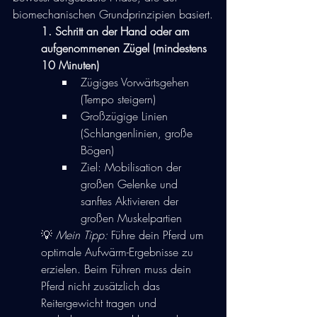
biomechanischen Grundprinzipien basiert.
1. Schritt an der Hand oder am 
aufgenommenen Zügel (mindestens 
10 Minuten)
Zügiges Vorwärtsgehen 
(Tempo steigern)
Großzügige Linien 
(Schlangenlinien, große 
Bögen)
Ziel: Mobilisation der 
großen Gelenke und 
sanftes Aktivieren der 
großen Muskelpartien
💡 
Mein Tipp: 
Führe dein Pferd um 
optimale Aufwärm-Ergebnisse zu 
erzielen. Beim Führen muss dein 
Pferd nicht zusätzlich das 
Reitergewicht tragen und 