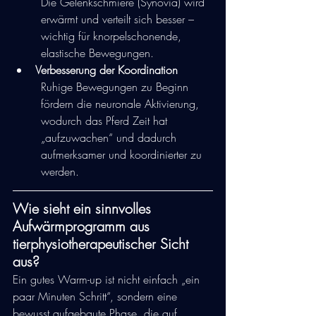
Die Gelenkschmiere (Synovia) wird 
erwärmt und verteilt sich besser – 
wichtig für knorpelschonende, 
elastische Bewegungen.
Verbesserung der Koordination
Ruhige Bewegungen zu Beginn 
fördern die neuronale Aktivierung, 
wodurch das Pferd Zeit hat 
„aufzuwachen“ und dadurch 
aufmerksamer und koordinierter zu 
werden.
Wie sieht ein sinnvolles 
Aufwärmprogramm aus 
tierphysiotherapeutischer Sicht 
aus?
Ein gutes Warm-up ist nicht einfach „ein 
paar Minuten Schritt“, sondern eine 
bewusst aufgebaute Phase, die auf 