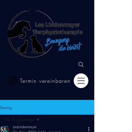
Termin vereinbaren
Beitrag
Alle Blogbeiträge
LeaLindenmayer
Alle Blogbeiträge