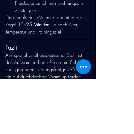
Pferdes anzunehmen und langsam 
zu steigern
Ein gründliches Warm-up dauert in der 
Regel 
15–25 Minuten
, je nach Alter, 
Temperatur und Trainingsziel.
Fazit
Aus sportphysiotherapeutischer Sicht ist 
das Aufwärmen beim Reiten ein Schlüssel 
zum gesunden, leistungsfähigen Pferd. 
Ein gut durchdachtes Warm-up fördert 
Beweglichkeit, Losgelassenheit, 
Koordination und schützt vor langfristigen 
Belastungsschäden und Verletzungen.
Ein Pferd, das korrekt aufgewärmt wird, 
arbeitet zufriedener, entspannter und mit 
deutlich besserer Qualität – und das zahlt 
sich in jedem Training aus.