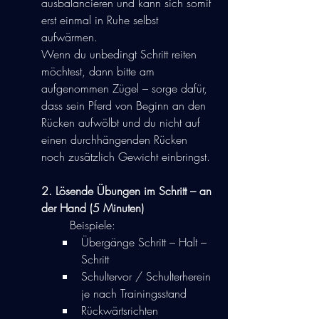
ausbalancieren und kann sich somit 
erst einmal in Ruhe selbst 
aufwärmen.
Wenn du unbedingt Schritt reiten 
möchtest, dann bitte am 
aufgenommen Zügel – sorge dafür, 
dass sein Pferd von Beginn an den 
Rücken aufwölbt und du nicht auf 
einen durchhängenden Rücken 
noch zusätzlich Gewicht einbringst.
2. Lösende Übungen im Schritt – an 
der Hand (5 Minuten)
Beispiele:
Übergänge Schritt – Halt – 
Schritt
Schultervor / Schulterherein 
je nach Trainingsstand
Rückwärtsrichten