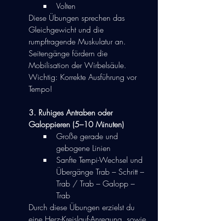
Volten
Diese Übungen sprechen das 
Gleichgewicht und die 
rumpftragende Muskulatur an. 
Seitengänge fördern die 
Mobilisation der Wirbelsäule.
Wichtig: Korrekte Ausführung vor 
Tempo!
3. Ruhiges Antraben oder 
Galoppieren (5–10 Minuten)
Große gerade und 
gebogene Linien
Sanfte Tempi-Wechsel und 
Übergänge Trab – Schritt – 
Trab / Trab – Galopp – 
Trab
Durch diese Übungen erzielst du 
eine Herz-Kreislauf-Anregung, sowie 