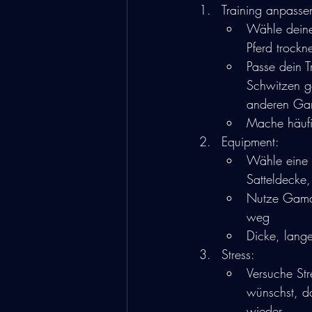
Training anpasse
Wähle deine 
Pferd trockn
Passe dein T
Schwitzen ge
anderen Ga
Mache häufig
Equipment:
Wähle eine l
Satteldecke,
Nutze Gamas
weg
Dicke, lang
Stress:
Versuche Str
wünschst, d
wieder