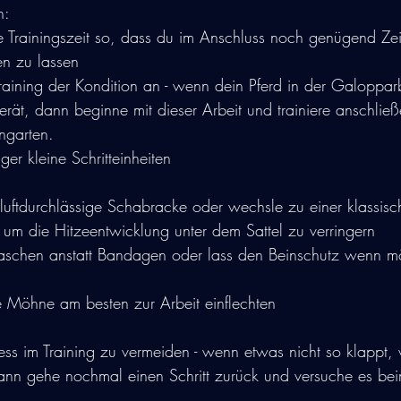
n:
Trainingszeit so, dass du im Anschluss noch genügend Zeit
en zu lassen
raining der Kondition an - wenn dein Pferd in der Galopparbe
rät, dann beginne mit dieser Arbeit und trainiere anschlie
ngarten.
er kleine Schritteinheiten
uftdurchlässige Schabracke oder wechsle zu einer klassisc
 um die Hitzeentwicklung unter dem Sattel zu verringern
chen anstatt Bandagen oder lass den Beinschutz wenn mö
e Möhne am besten zur Arbeit einflechten
ess im Training zu vermeiden - wenn etwas nicht so klappt, 
ann gehe nochmal einen Schritt zurück und versuche es be