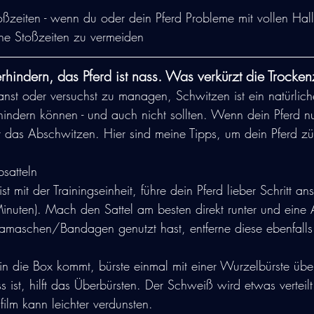
ßzeiten - wenn du oder dein Pferd Probleme mit vollen Hal
he Stoßzeiten zu vermeiden
verhindern, das Pferd ist nass. Was verkürzt die Trocken
anst oder versuchst zu managen, Schwitzen ist ein natürlich
rhindern können - und auch nicht sollten. Wenn dein Pferd n
nt das Abschwitzen. Hier sind meine Tipps, um dein Pferd zü
satteln
t mit der Trainingseinheit, führe dein Pferd lieber Schritt anst
inuten). Mach den Sattel am besten direkt runter und eine
Gamaschen/Bandagen genutzt hast, entferne diese ebenfalls 
 in die Box kommt, bürste einmal mit einer Wurzelbürste üb
s ist, hilft das Überbürsten. Der Schweiß wird etwas verteil
ilm kann leichter verdunsten.