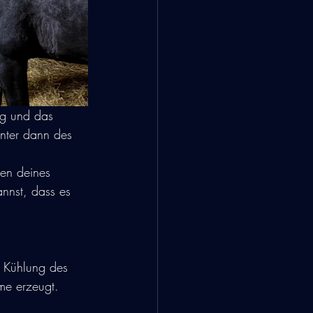
ig und das 
inter dann des 
nen deines 
nnst, dass es 
r Kühlung des 
me erzeugt. 