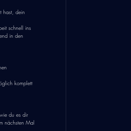
 hast, dein 
it schnell ins 
ßend in den 
hen 
glich komplett 
wie du es dir 
im nächsten Mal 