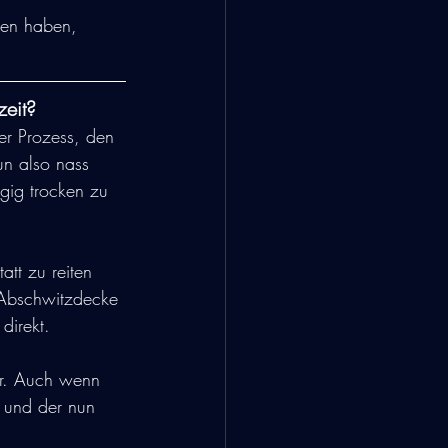
len haben, 
zeit?
er Prozess, den 
un also nass 
gig trocken zu 
att zu reiten 
 Abschwitzdecke 
direkt.
er. Auch wenn 
t und der nun 