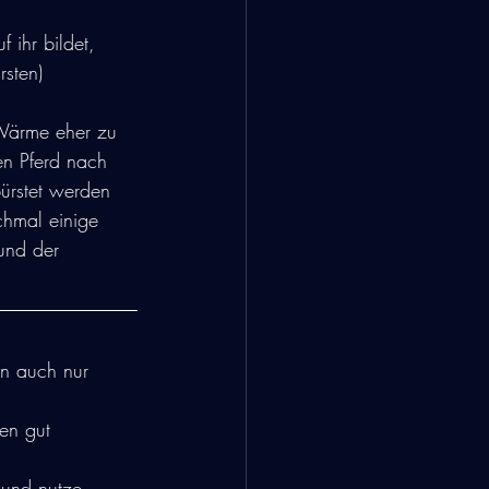
 ihr bildet, 
sten)
 Wärme eher zu 
n Pferd nach 
ürstet werden 
hmal einige 
und der 
n auch nur 
en gut 
 und nutze 