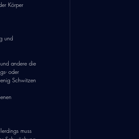
der Körper 
ng und 
 und andere die 
gs- oder 
wenig Schwitzen 
denen 
llerdings muss 