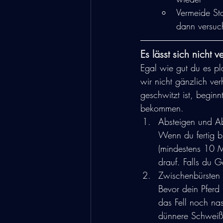
Vermeide Sto
dann versuc
Es lässt sich nicht 
Egal wie gut du es pl
wir nicht gänzlich ve
geschwitzt ist, begin
bekommen.
Absteigen und Ab
Wenn du fertig bis
(mindestens 10 M
drauf. Falls du 
Zwischenbürsten
Bevor dein Pferd
das Fell noch nas
dünnere Schweißf