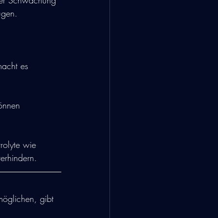
iner Schwächung 
ugen.
macht es 
können 
olyte wie 
erhindern.
öglichen, gibt 