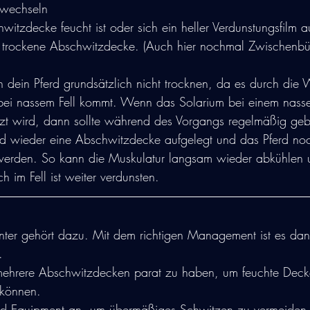
wechseln
itzdecke feucht ist oder sich ein heller Verdunstungsfilm auf
 trockene Abschwitzdecke. (Auch hier nochmal Zwischenbür
n dein Pferd grundsätzlich nicht trocknen, da es durch die
bei nassem Fell kommt. Wenn das Solarium bei einem nasse
zt wird, dann sollte während des Vorgangs regelmäßig geb
d wieder eine Abschwitzdecke aufgelegt und das Pferd noc
werden. So kann die Muskulatur langsam wieder abkühlen 
 im Fell ist weiter verdunsten.
ter gehört dazu. Mit dem richtigen Management ist es dan
.
mehrere Abschwitzdecken parat zu haben, um feuchte Deck
 können.
und Equipment an, um übermäßiges Schwitzen zu vermeiden