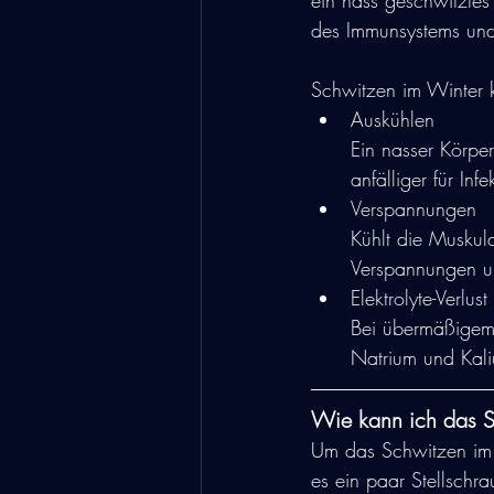
ein nass geschwitztes
des Immunsystems und
Schwitzen im Winter k
Auskühlen 
Ein nasser Körpe
anfälliger für Infe
Verspannungen
Kühlt die Muskul
Verspannungen u
Elektrolyte-Verlust
Bei übermäßigem 
Natrium und Kali
Wie kann ich das S
Um das Schwitzen im 
es ein paar Stellschr