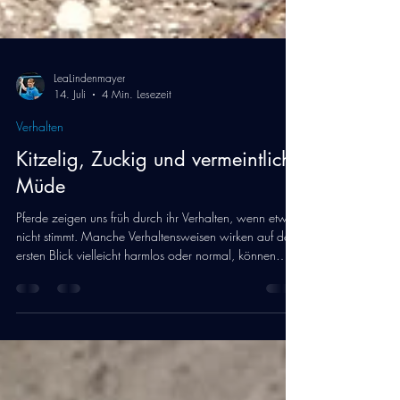
LeaLindenmayer
14. Juli
4 Min. Lesezeit
Verhalten
Kitzelig, Zuckig und vermeintlich
Müde
Pferde zeigen uns früh durch ihr Verhalten, wenn etwas
nicht stimmt. Manche Verhaltensweisen wirken auf den
ersten Blick vielleicht harmlos oder normal, können
aber auf gesundheitliche oder psychische Probleme
hinweisen...