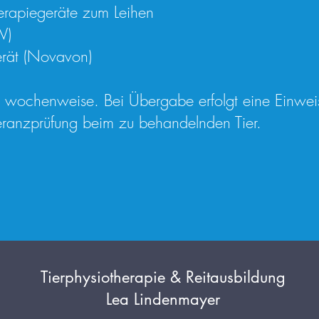
herapiegeräte zum Leihen
W)
erät (Novavon)
gt wochenweise. Bei Übergabe erfolgt eine Einwei
eranzprüfung beim zu behandelnden Tier.
Tierphysiotherapie & Reitausbildung
Lea Lindenmayer